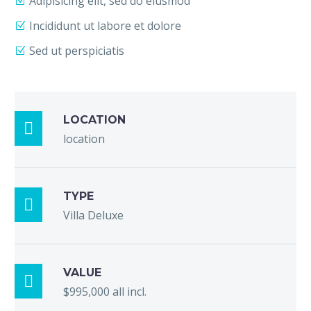
Adipisicing elit, sed do eiusmod
Incididunt ut labore et dolore
Sed ut perspiciatis
LOCATION

location
TYPE

Villa Deluxe
VALUE

$995,000 all incl.