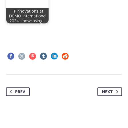
FPInnovations at
DEMO International
2024: showcasing…
PREV
NEXT