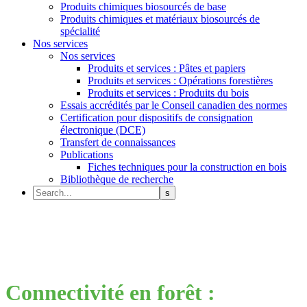
Produits chimiques biosourcés de base
Produits chimiques et matériaux biosourcés de
spécialité
Nos services
Nos services
Produits et services : Pâtes et papiers
Produits et services : Opérations forestières
Produits et services : Produits du bois
Essais accrédités par le Conseil canadien des normes
Certification pour dispositifs de consignation
électronique (DCE)
Transfert de connaissances
Publications
Fiches techniques pour la construction en bois
Bibliothèque de recherche
Connectivité en forêt :