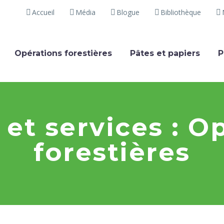
Accueil
Média
Blogue
Bibliothèque
Opérations forestières
Pâtes et papiers
P
 et services : O
forestières