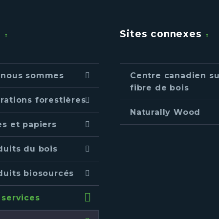
u
Sites connexes
 nous sommes
Centre canadien su
fibre de bois
rations forestières
Naturally Wood
es et papiers
duits du bois
duits biosourcés
 services