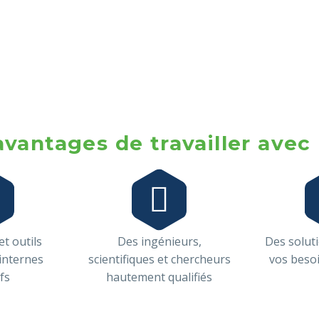
avantages de travailler avec


t outils
Des ingénieurs,
Des solut
 internes
scientifiques et chercheurs
vos besoi
fs
hautement qualifiés