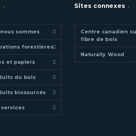
u
Sites connexes
 nous sommes
Centre canadien su
fibre de bois
rations forestières
Naturally Wood
es et papiers
duits du bois
duits biosourcés
 services