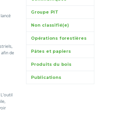
Groupe PIT
 lancé
Non classifié(e)
Opérations forestières
triels,
Pâtes et papiers
 afin de
Produits du bois
Publications
L’outil
le,
voir