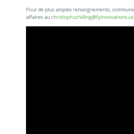
Pour de plus amples renseignements, communiqu
affaires au
christoph.schilling@fpinnovations.ca