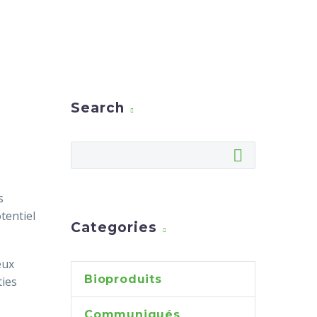
Search
s
tentiel
Categories
eux
Bioproduits
ties
Communiqués