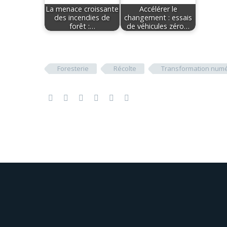
La menace croissante
Accélérer le
des incendies de
changement : essais
forêt :…
de véhicules zéro…
Foresterie
Récolte
Transformation num