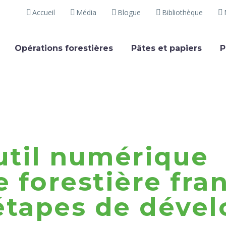
Accueil
Média
Blogue
Bibliothèque
Opérations forestières
Pâtes et papiers
P
util numérique
 forestière fran
 étapes de dév