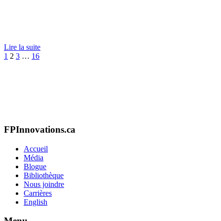
Lire la suite
Précédent
Suivant
1
2
3
…
16
FPInnovations.ca
Accueil
Média
Blogue
Bibliothèque
Nous joindre
Carrières
English
Menu