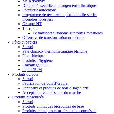
Main d’œuvre
Durabilité, sécurité et changements climatiques
Foresterie autochtone
Programme de recherche opérationnelle sur les
incendies forestiers
Groupe PIT
Transport
Le transport autonome sur routes forestières
Offensive de transformation numérique
Pâtes et papiers
Survol
Pâte chimico-thermomécanique blanchie
Pâte chimique
Produits d’hygiène
Emballage/OCC
Papier/PTM
Produits du bois
Survol
Fabrication de bois d’œuvre
Panneaux et produits de bois d’ingénierie
Acceptation et croissance du marché
Produits biosourcés
Survol
Produits chimiques biosourcés de base
Produits chimiques et matériaux biosourcés de