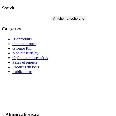
Search
Afficher la recherche
Categories
Bioproduits
Communiqués
Groupe PIT
Non classifié(e)
Opérations forestières
Pâtes et papiers
Produits du bois
Publications
FPInnovations.ca