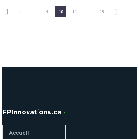
1
…
9
10
11
…
13
FPInnovations.ca
Accueil