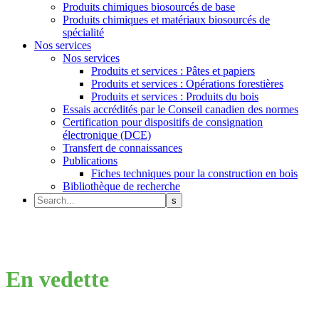
Produits chimiques biosourcés de base
Produits chimiques et matériaux biosourcés de
spécialité
Nos services
Nos services
Produits et services : Pâtes et papiers
Produits et services : Opérations forestières
Produits et services : Produits du bois
Essais accrédités par le Conseil canadien des normes
Certification pour dispositifs de consignation
électronique (DCE)
Transfert de connaissances
Publications
Fiches techniques pour la construction en bois
Bibliothèque de recherche
En vedette