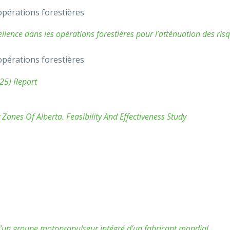
opérations forestières
llence dans les opérations forestières pour l’atténuation des ris
opérations forestières
025) Report
ones Of Alberta. Feasibility And Effectiveness Study
 d’un groupe motopropulseur intégré d’un fabricant mondial