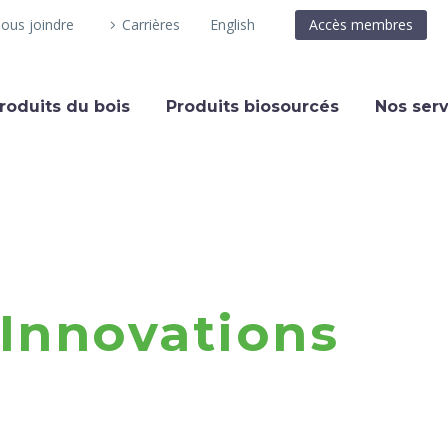
ous joindre
Carrières
English
Accès membres
roduits du bois
Produits biosourcés
Nos serv
PInnovations