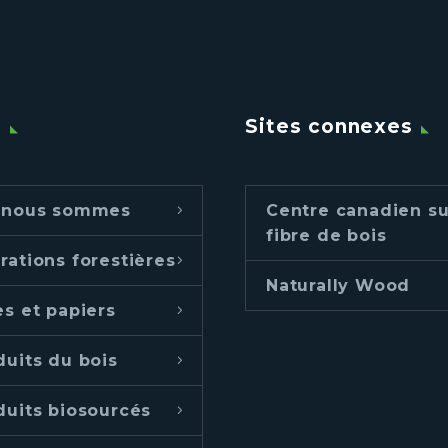
u
Sites connexes
 nous sommes
Centre canadien su
fibre de bois
rations forestières
Naturally Wood
es et papiers
duits du bois
duits biosourcés