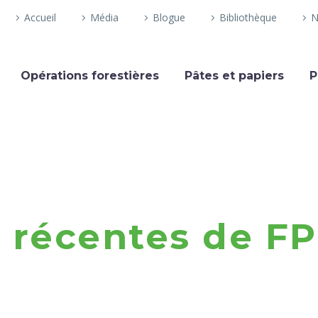
Accueil
Média
Blogue
Bibliothèque
N
Opérations forestières
Pâtes et papiers
P
s récentes de F