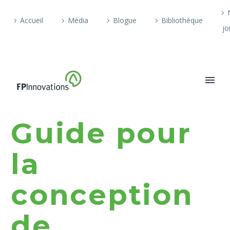
Accueil
Média
Blogue
Bibliothèque
jo
Guide pour
la
conception
de