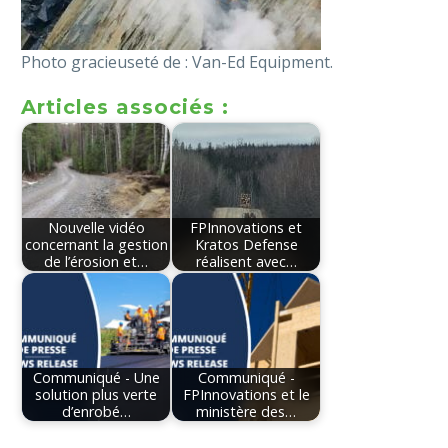
Photo gracieuseté de : Van-Ed Equipment.
Articles associés :
Nouvelle vidéo
FPInnovations et
concernant la gestion
Kratos Defense
de l’érosion et…
réalisent avec…
Communiqué - Une
Communiqué -
solution plus verte
FPInnovations et le
d’enrobé…
ministère des…